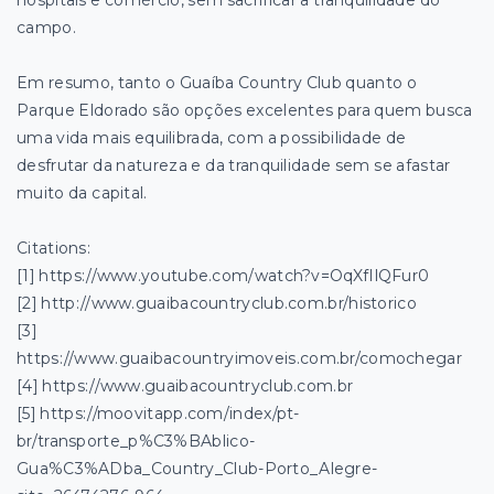
hospitais e comércio, sem sacrificar a tranquilidade do
campo.
Em resumo, tanto o Guaíba Country Club quanto o
Parque Eldorado são opções excelentes para quem busca
uma vida mais equilibrada, com a possibilidade de
desfrutar da natureza e da tranquilidade sem se afastar
muito da capital.
Citations:
[1] https://www.youtube.com/watch?v=OqXfIlQFur0
[2] http://www.guaibacountryclub.com.br/historico
[3]
https://www.guaibacountryimoveis.com.br/comochegar
[4] https://www.guaibacountryclub.com.br
[5] https://moovitapp.com/index/pt-
br/transporte_p%C3%BAblico-
Gua%C3%ADba_Country_Club-Porto_Alegre-