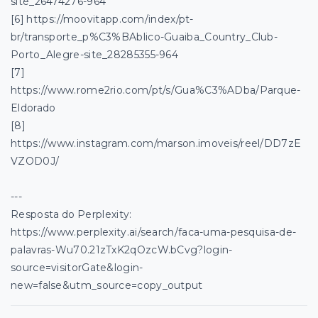
site_26474276-964
[6] https://moovitapp.com/index/pt-
br/transporte_p%C3%BAblico-Guaiba_Country_Club-
Porto_Alegre-site_28285355-964
[7]
https://www.rome2rio.com/pt/s/Gua%C3%ADba/Parque-
Eldorado
[8]
https://www.instagram.com/marson.imoveis/reel/DD7zE
VZOD0J/
---
Resposta do Perplexity:
https://www.perplexity.ai/search/faca-uma-pesquisa-de-
palavras-Wu70.21zTxK2qOzcW.bCvg?login-
source=visitorGate&login-
new=false&utm_source=copy_output