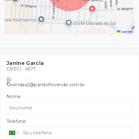
Leaflet
Janine Garcia
CRECI -
457T
(51) 99442-3979
vendas2@pandolfovende.com.br
Nome
Telefone