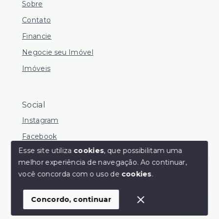
Sobre
Contato
Financie
Negocie seu Imóvel
Imóveis
Social
Instagram
Facebook
Esse site utiliza
cookies
, que possibilitam uma
melhor experiência de navegação.
Ao continuar,
Olá! Estamos disponíveis para te ajudar.
você concorda com o uso de
cookies
.
© Copyright 2026 - Pandolfo Vende - Todos os direitos
reservados
Concordo, continuar
SITE PARA IMOBILIARIA