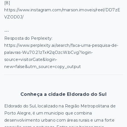
[8]
https://www.instagram.com/marson.imoveis/reel/DD7zE
VZOD0J/
---
Resposta do Perplexity:
https://www.perplexity.ai/search/faca-uma-pesquisa-de-
palavras-Wu70.21zTxK2qOzcW.bCvg?login-
source=visitorGate&login-
new=false&utm_source=copy_output
Conheça a cidade Eldorado do Sul
Eldorado do Sul, localizado na Região Metropolitana de
Porto Alegre, é um município que combina
desenvolvimento urbano com áreas rurais e uma forte