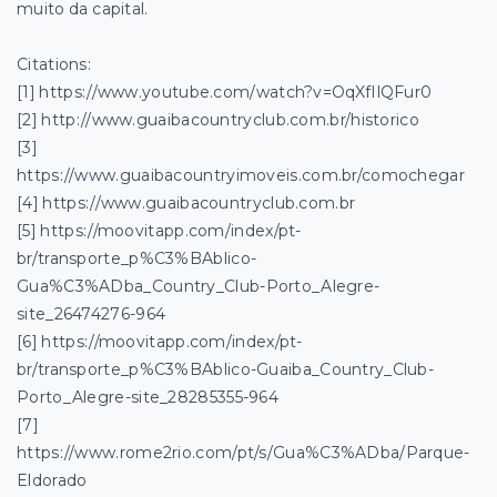
muito da capital.
Citations:
[1] https://www.youtube.com/watch?v=OqXfIlQFur0
[2] http://www.guaibacountryclub.com.br/historico
[3]
https://www.guaibacountryimoveis.com.br/comochegar
[4] https://www.guaibacountryclub.com.br
[5] https://moovitapp.com/index/pt-
br/transporte_p%C3%BAblico-
Gua%C3%ADba_Country_Club-Porto_Alegre-
site_26474276-964
[6] https://moovitapp.com/index/pt-
br/transporte_p%C3%BAblico-Guaiba_Country_Club-
Porto_Alegre-site_28285355-964
[7]
https://www.rome2rio.com/pt/s/Gua%C3%ADba/Parque-
Eldorado