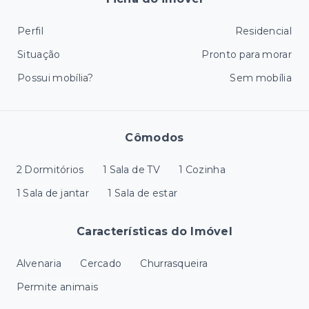
Perfil
Residencial
Situação
Pronto para morar
Possui mobília?
Sem mobília
Cômodos
2 Dormitórios
1 Sala de TV
1 Cozinha
1 Sala de jantar
1 Sala de estar
Características do Imóvel
Alvenaria
Cercado
Churrasqueira
Permite animais