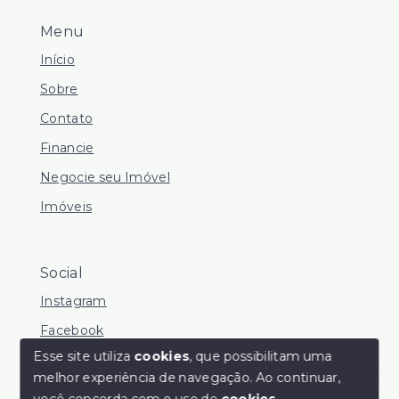
Menu
Início
Sobre
Contato
Financie
Negocie seu Imóvel
Imóveis
Social
Instagram
Facebook
Esse site utiliza
cookies
, que possibilitam uma
melhor experiência de navegação.
Ao continuar,
Olá! Estamos disponíveis para te ajudar.