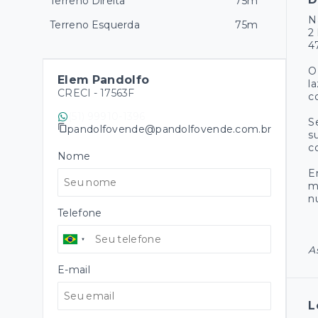
Terreno Direita
75m
N
Terreno Esquerda
75m
2
4
O
Elem Pandolfo
l
CRECI -
17563F
c
(51) 99910-1396
S
pandolfovende@pandolfovende.com.br
s
c
Nome
E
m
n
Telefone
A
E-mail
L