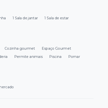
inha
1 Sala de jantar
1 Sala de estar
Cozinha gourmet
Espaço Gourmet
deria
Permite animais
Piscina
Pomar
mercado