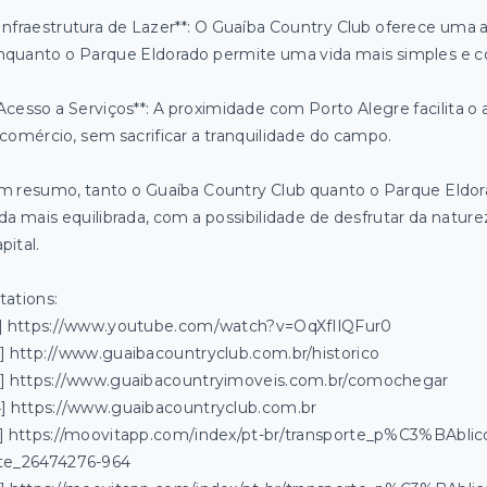
*Infraestrutura de Lazer**: O Guaíba Country Club oferece uma 
nquanto o Parque Eldorado permite uma vida mais simples e co
*Acesso a Serviços**: A proximidade com Porto Alegre facilita o
 comércio, sem sacrificar a tranquilidade do campo.
m resumo, tanto o Guaíba Country Club quanto o Parque Eldo
ida mais equilibrada, com a possibilidade de desfrutar da natur
pital.
tations:
1] https://www.youtube.com/watch?v=OqXfIlQFur0
2] http://www.guaibacountryclub.com.br/historico
3] https://www.guaibacountryimoveis.com.br/comochegar
4] https://www.guaibacountryclub.com.br
5] https://moovitapp.com/index/pt-br/transporte_p%C3%BAb
ite_26474276-964