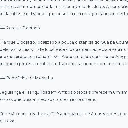
isitantes usufruam de toda a infraestrutura do clube. A tranquil
ara famílias e indivíduos que buscam um refúgio tranquilo perto
## Parque Eldorado
 Parque Eldorado, localizado a pouca distância do Guaíba Count
 belezas naturais. Este local é ideal para quem aprecia a vida
onexão direta com a natureza. A proximidade com Porto Alegre
ara quem precisa combinar o trabalho na cidade com a tranqui
## Benefícios de Morar Lá
*Segurança e Tranquilidade**: Ambos os locais oferecem um ambie
essoas que buscam escapar do estresse urbano.
*Conexão com a Natureza**: A abundância de áreas verdes prop
atureza.