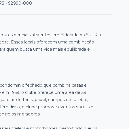
/RS
- 92990-000
nos residenciais atraentes em Eldorado do Sul, Rio
Alegre. Esses locais oferecem uma combinação
 para quem busca uma vida mais equilibrada e
m condomínio fechado que combina casas e
o em 1959, o clube oferece uma área de 59
uadras de tênis, padel, campos de futebol,
 Além disso, o clube promove eventos sociais e
entre os moradores.
para trailers e motorhomes, permitindo que os