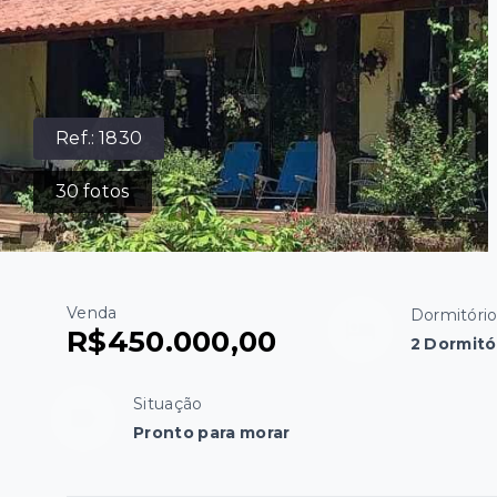
Ref.:
1830
30
fotos
Venda
Dormitóri
R$450.000,00
2 Dormitór
Situação
Pronto para morar