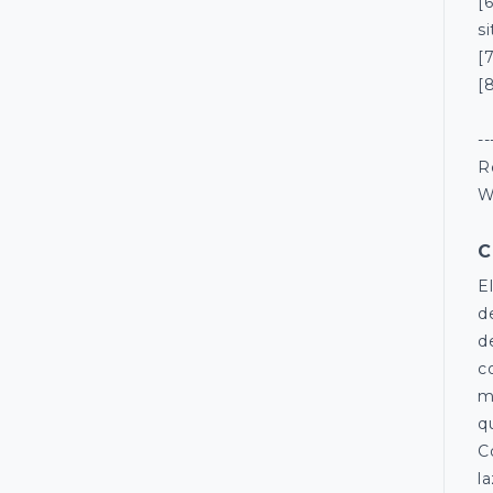
[
s
[
[
--
R
W
C
E
d
d
c
m
q
C
l