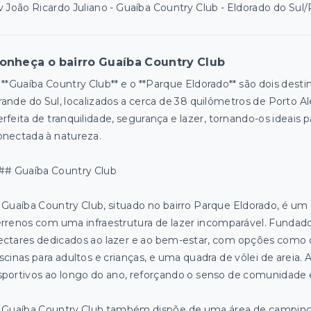
v João Ricardo Juliano - Guaíba Country Club - Eldorado do Sul
onheça o bairro Guaíba Country Club
 **Guaíba Country Club** e o **Parque Eldorado** são dois desti
rande do Sul, localizados a cerca de 38 quilômetros de Porto 
erfeita de tranquilidade, segurança e lazer, tornando-os ideais
onectada à natureza.
## Guaíba Country Club
 Guaíba Country Club, situado no bairro Parque Eldorado, é u
errenos com uma infraestrutura de lazer incomparável. Fundad
ectares dedicados ao lazer e ao bem-estar, com opções como q
iscinas para adultos e crianças, e uma quadra de vôlei de areia.
sportivos ao longo do ano, reforçando o senso de comunidade 
 Guaíba Country Club também dispõe de uma área de camping 