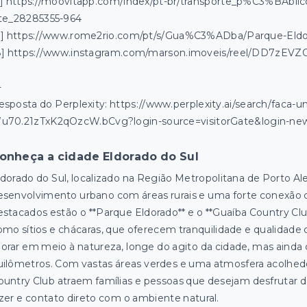
6] https://moovitapp.com/index/pt-br/transporte_p%C3%BAbli
ite_28285355-964
7] https://www.rome2rio.com/pt/s/Gua%C3%ADba/Parque-Eld
8] https://www.instagram.com/marson.imoveis/reel/DD7zEVZ
-
esposta do Perplexity: https://www.perplexity.ai/search/faca-
u70.21zTxK2qOzcW.bCvg?login-source=visitorGate&login-ne
onheça a cidade Eldorado do Sul
ldorado do Sul, localizado na Região Metropolitana de Porto A
esenvolvimento urbano com áreas rurais e uma forte conexão c
estacados estão o **Parque Eldorado** e o **Guaíba Country Cl
omo sítios e chácaras, que oferecem tranquilidade e qualidade d
orar em meio à natureza, longe do agito da cidade, mas ainda co
uilômetros. Com vastas áreas verdes e uma atmosfera acolhedo
ountry Club atraem famílias e pessoas que desejam desfrutar d
azer e contato direto com o ambiente natural.