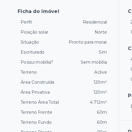
Ficha do imóvel
C
Perfil
Residencial
Posição solar
Norte
Situação
Pronto para morar
C
Escriturado
Sim
Possui mobília?
Sem mobília
Terreno
Aclive
Área Construída
120m²
Área Privativa
120m²
P
Terreno Área Total
4.712m²
Terreno Frente
60m
Terreno Fundo
60m
D