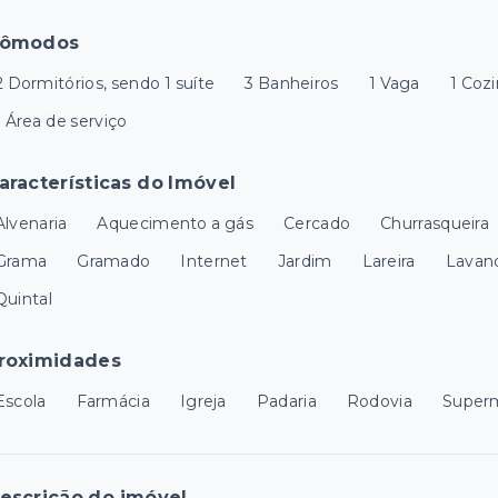
ômodos
2 Dormitórios, sendo 1 suíte
3 Banheiros
1 Vaga
1 Coz
1 Área de serviço
aracterísticas do Imóvel
Alvenaria
Aquecimento a gás
Cercado
Churrasqueira
Grama
Gramado
Internet
Jardim
Lareira
Lavan
Quintal
roximidades
Escola
Farmácia
Igreja
Padaria
Rodovia
Super
escrição do imóvel