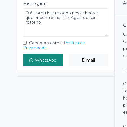
A
Mensagem
C
O
G
Concordo com a
Política de
Privacidade
p
c
WhatsApp
E-mail
#
O
t
h
p
e
O