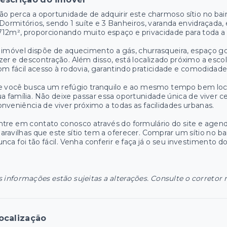
ão perca a oportunidade de adquirir este charmoso sítio no bai
 Dormitórios, sendo 1 suíte e 3 Banheiros, varanda envidraçada
712m², proporcionando muito espaço e privacidade para toda a f
 imóvel dispõe de aquecimento a gás, churrasqueira, espaço g
azer e descontração. Além disso, está localizado próximo a escol
om fácil acesso à rodovia, garantindo praticidade e comodidade 
e você busca um refúgio tranquilo e ao mesmo tempo bem localiz
ua família. Não deixe passar essa oportunidade única de viver 
onveniência de viver próximo a todas as facilidades urbanas.
ntre em contato conosco através do formulário do site e agend
aravilhas que este sítio tem a oferecer. Comprar um sítio no b
unca foi tão fácil. Venha conferir e faça já o seu investimento d
s informações estão sujeitas a alterações. Consulte o corretor 
ocalização