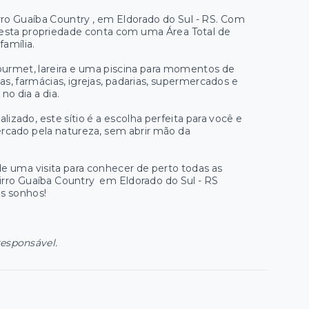
rro Guaíba Country , em Eldorado do Sul - RS. Com
, esta propriedade conta com uma Área Total de
amília.
ourmet, lareira e uma piscina para momentos de
as, farmácias, igrejas, padarias, supermercados e
no dia a dia.
ado, este sítio é a escolha perfeita para você e
cercado pela natureza, sem abrir mão da
e uma visita para conhecer de perto todas as
airro Guaíba Country em Eldorado do Sul - RS
os sonhos!
responsável.