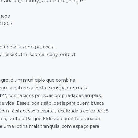
co-Guaiba_Country_Club-Porto_Alegre-
orado
OD0J/
uma-pesquisa-de-palavras-
w=false&utm_source=copy_output
legre, é um município que combina
om a natureza. Entre seus bairros mais
ub**, conhecidos por suas propriedades amplas,
e vida. Esses locais são ideais para quem busca
m fácil acesso à capital, localizada a cerca de 38
ra, tanto o Parque Eldorado quanto o Guaíba
e uma rotina mais tranquila, com espaço para