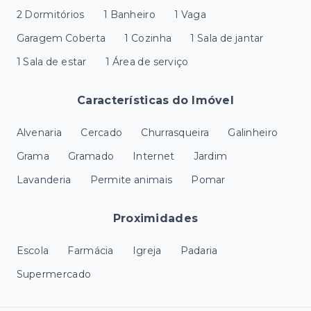
2 Dormitórios
1 Banheiro
1 Vaga
Garagem Coberta
1 Cozinha
1 Sala de jantar
1 Sala de estar
1 Área de serviço
Características do Imóvel
Alvenaria
Cercado
Churrasqueira
Galinheiro
Grama
Gramado
Internet
Jardim
Lavanderia
Permite animais
Pomar
Proximidades
Escola
Farmácia
Igreja
Padaria
Supermercado