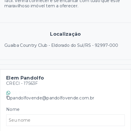
fácil. Venha conhecer e se encantar com tudo que este
maravilhoso imóvel tem a oferecer.
Localização
Guaíba Country Club - Eldorado do Sul/RS
- 92997-000
Elem Pandolfo
CRECI -
17563F
(51) 99910-1396
pandolfovende@pandolfovende.com.br
Nome