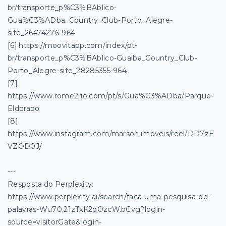
br/transporte_p%C3%BAblico-
Gua%C3%ADba_Country_Club-Porto_Alegre-
site_26474276-964
[6] https://moovitapp.com/index/pt-
br/transporte_p%C3%BAblico-Guaiba_Country_Club-
Porto_Alegre-site_28285355-964
[7]
https://www.rome2rio.com/pt/s/Gua%C3%ADba/Parque-
Eldorado
[8]
https://www.instagram.com/marson.imoveis/reel/DD7zE
VZOD0J/
---
Resposta do Perplexity:
https://www.perplexity.ai/search/faca-uma-pesquisa-de-
palavras-Wu70.21zTxK2qOzcW.bCvg?login-
source=visitorGate&login-