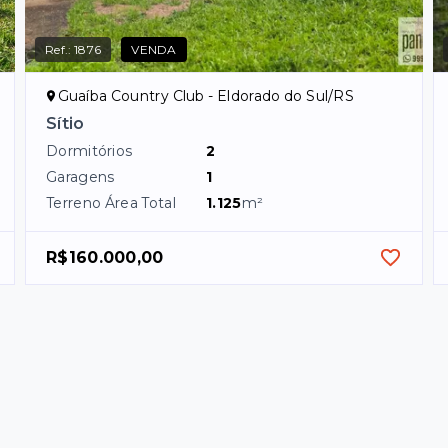
Ref.:
1876
VENDA
Guaíba Country Club - Eldorado do Sul/RS
Sítio
Dormitórios
2
Garagens
1
Terreno Área Total
1.125
m²
R$160.000,00