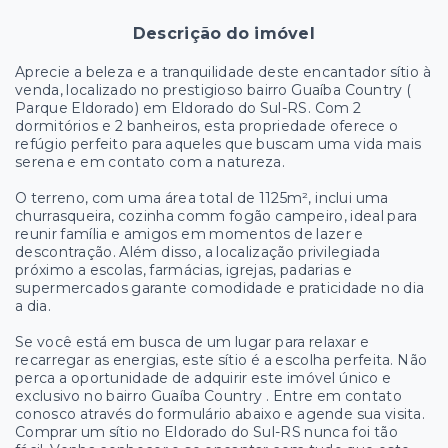
Descrição do imóvel
Aprecie a beleza e a tranquilidade deste encantador sítio à
venda, localizado no prestigioso bairro Guaíba Country (
Parque Eldorado) em Eldorado do Sul-RS. Com 2
dormitórios e 2 banheiros, esta propriedade oferece o
refúgio perfeito para aqueles que buscam uma vida mais
serena e em contato com a natureza.
O terreno, com uma área total de 1125m², inclui uma
churrasqueira, cozinha comm fogão campeiro, ideal para
reunir família e amigos em momentos de lazer e
descontração. Além disso, a localização privilegiada
próximo a escolas, farmácias, igrejas, padarias e
supermercados garante comodidade e praticidade no dia
a dia.
Se você está em busca de um lugar para relaxar e
recarregar as energias, este sítio é a escolha perfeita. Não
perca a oportunidade de adquirir este imóvel único e
exclusivo no bairro Guaíba Country . Entre em contato
conosco através do formulário abaixo e agende sua visita.
Comprar um sítio no Eldorado do Sul-RS nunca foi tão