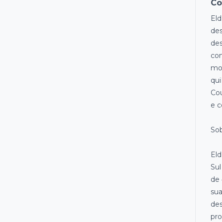
Co
Eld
des
des
com
mor
qui
Cou
e c
Sob
Eld
Sul
de 
sua
des
pro