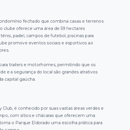
 condomínio fechado que combina casas e terrenos
 o clube oferece uma área de 59 hectares
nis, padel, campos de futebol, piscinas para
clube promove eventos sociais e esportivos ao
ores.
ra trailers e motorhomes, permitindo que os
ade e a segurança do local são grandes atrativos
da capital gaúcha.
y Club, é conhecido por suas vastas áreas verdes e
 campo, com sítios e chácaras que oferecem uma
torna o Parque Eldorado uma escolha prática para