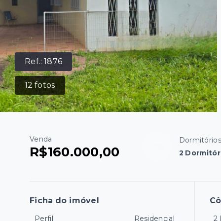
Ref.:
1876
12
fotos
Venda
Dormitório
R$160.000,00
2 Dormitór
Ficha do imóvel
C
Perfil
Residencial
2