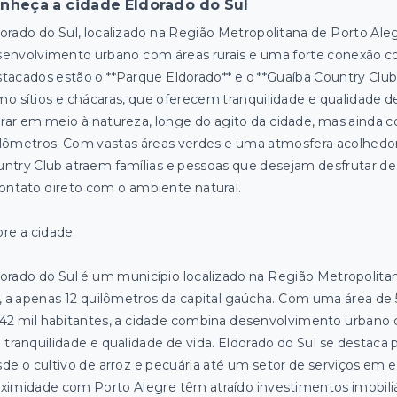
nheça a cidade Eldorado do Sul
orado do Sul, localizado na Região Metropolitana de Porto Al
envolvimento urbano com áreas rurais e uma forte conexão co
tacados estão o **Parque Eldorado** e o **Guaíba Country Club
o sítios e chácaras, que oferecem tranquilidade e qualidade de
ar em meio à natureza, longe do agito da cidade, mas ainda com
lômetros. Com vastas áreas verdes e uma atmosfera acolhedor
ntry Club atraem famílias e pessoas que desejam desfrutar de 
ontato direto com o ambiente natural.
re a cidade
orado do Sul é um município localizado na Região Metropolita
, a apenas 12 quilômetros da capital gaúcha. Com uma área d
42 mil habitantes, a cidade combina desenvolvimento urbano c
 tranquilidade e qualidade de vida. Eldorado do Sul se destaca
de o cultivo de arroz e pecuária até um setor de serviços em e
ximidade com Porto Alegre têm atraído investimentos imobiliá