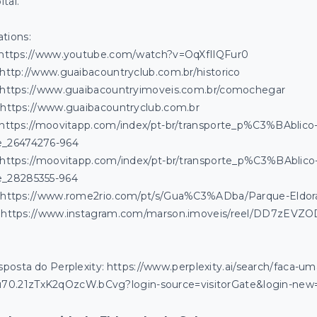
ital.
ations:
] https://www.youtube.com/watch?v=OqXfIlQFur0
 http://www.guaibacountryclub.com.br/historico
] https://www.guaibacountryimoveis.com.br/comochegar
 https://www.guaibacountryclub.com.br
] https://moovitapp.com/index/pt-br/transporte_p%C3%BAbl
te_26474276-964
] https://moovitapp.com/index/pt-br/transporte_p%C3%BAblic
te_28285355-964
] https://www.rome2rio.com/pt/s/Gua%C3%ADba/Parque-Eldo
] https://www.instagram.com/marson.imoveis/reel/DD7zEVZO
posta do Perplexity: https://www.perplexity.ai/search/faca-um
70.21zTxK2qOzcW.bCvg?login-source=visitorGate&login-new