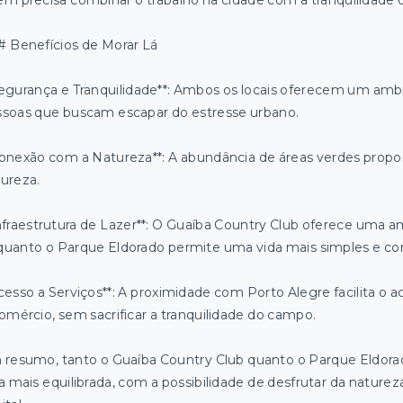
m precisa combinar o trabalho na cidade com a tranquilidade
 Benefícios de Morar Lá
egurança e Tranquilidade**: Ambos os locais oferecem um ambien
soas que buscam escapar do estresse urbano.
onexão com a Natureza**: A abundância de áreas verdes propo
ureza.
nfraestrutura de Lazer**: O Guaíba Country Club oferece uma am
uanto o Parque Eldorado permite uma vida mais simples e con
cesso a Serviços**: A proximidade com Porto Alegre facilita o a
omércio, sem sacrificar a tranquilidade do campo.
 resumo, tanto o Guaíba Country Club quanto o Parque Eldor
a mais equilibrada, com a possibilidade de desfrutar da naturez