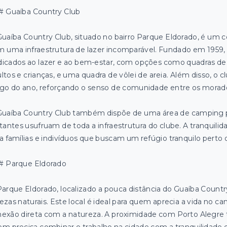
# Guaíba Country Club
uaíba Country Club, situado no bairro Parque Eldorado, é um
 uma infraestrutura de lazer incomparável. Fundado em 1959,
icados ao lazer e ao bem-estar, com opções como quadras de tê
ltos e crianças, e uma quadra de vôlei de areia. Além disso, o 
go do ano, reforçando o senso de comunidade entre os morad
uaíba Country Club também dispõe de uma área de camping pa
itantes usufruam de toda a infraestrutura do clube. A tranquilid
a famílias e indivíduos que buscam um refúgio tranquilo perto 
# Parque Eldorado
arque Eldorado, localizado a pouca distância do Guaíba Countr
ezas naturais. Este local é ideal para quem aprecia a vida no
exão direta com a natureza. A proximidade com Porto Alegre 