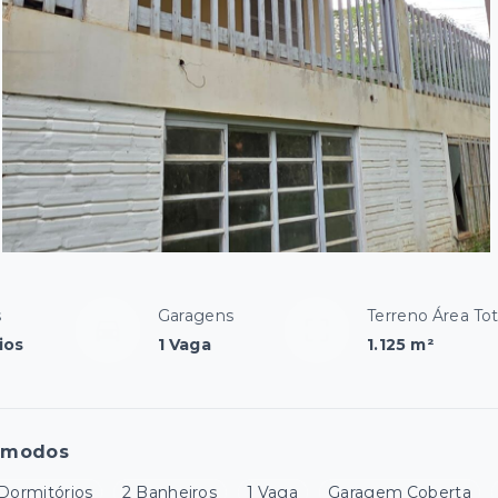
s
Garagens
Terreno Área Tot
ios
1 Vaga
1.125 m²
ômodos
 Dormitórios
2 Banheiros
1 Vaga
Garagem Coberta