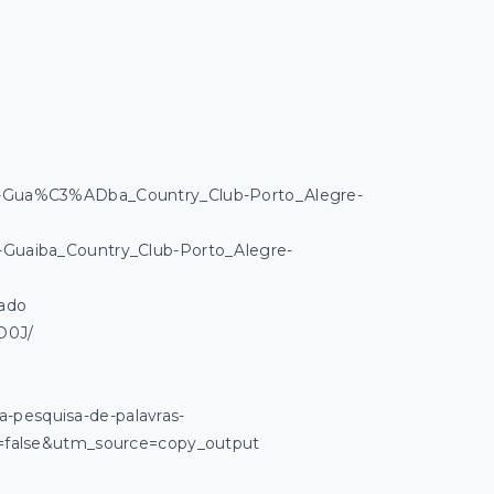
ico-Gua%C3%ADba_Country_Club-Porto_Alegre-
o-Guaiba_Country_Club-Porto_Alegre-
rado
D0J/
a-pesquisa-de-palavras-
=false&utm_source=copy_output