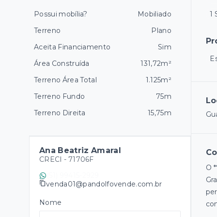
Possui mobília?
Mobiliado
1 
Terreno
Plano
Pr
Aceita Financiamento
Sim
E
Área Construída
131,72m²
Terreno Área Total
1.125m²
Terreno Fundo
75m
Lo
Terreno Direita
15,75m
Gua
Ana Beatriz Amaral
Co
CRECI -
71706F
O *
(51) 99415-2929
Gra
venda01@pandolfovende.com.br
per
Nome
con