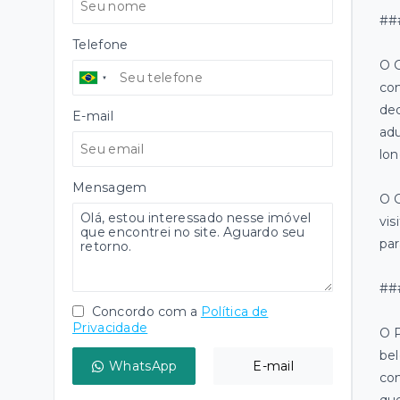
##
Telefone
O G
com
ded
E-mail
adu
lon
Mensagem
O G
vis
par
##
Concordo com a
Política de
Privacidade
O P
bel
WhatsApp
E-mail
con