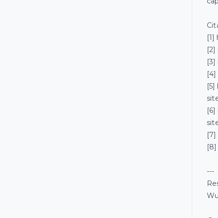
cap
Cit
[1
[2]
[3
[4]
[5
si
[6
si
[7
[8
---
Res
Wu