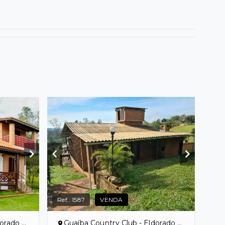
Ref.:
1587
VENDA
o Sul/RS
Guaíba Country Club - Eldorado do Sul/RS