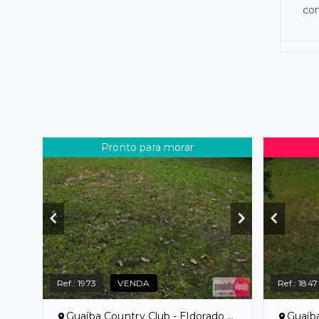
co
Pronto para morar
Ref.:
1973
VENDA
Ref.:
1847
Guaíba Country Club - Eldorado do Sul/RS
Guaíba C