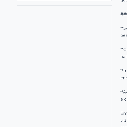
que
###
**S
pes
**C
nat
**I
enq
**A
e c
Em
vid