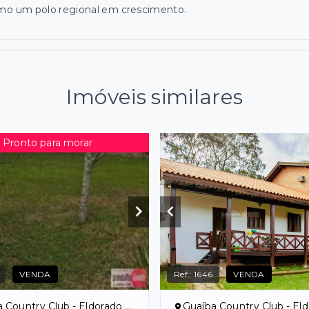
mo um polo regional em crescimento.
Imóveis similares
Pronto para morar
VENDA
Ref.:
1646
VENDA
ountry Club - Eldorado do Sul/RS
Guaíba Country Club - Eldorado d