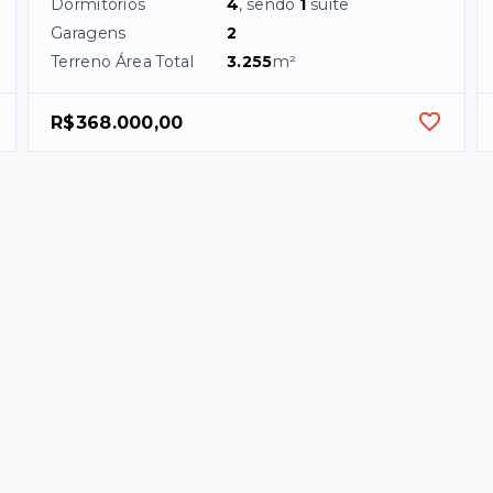
Dormitórios
4
, sendo
1
suíte
Garagens
2
Terreno Área Total
3.255
m²
R$368.000,00