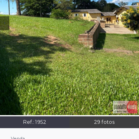
Ref.:
1952
29
fotos
Venda