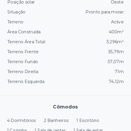
Posição solar
Oeste
Situação
Pronto para morar
Terreno
Aclive
Área Construída
400m²
Terreno Área Total
3.296m²
Terreno Frente
35,79m
Terreno Fundo
57,07m
Terreno Direita
71m
Terreno Esquerda
74,12m
Cômodos
4 Dormitórios
2 Banheiros
1 Escritório
1 Cozinha
1 Sala de jantar
1 Sala de estar