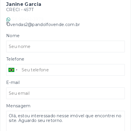
Janine Garcia
CRECI -
457T
(51) 99442-3979
vendas2@pandolfovende.com.br
Nome
Telefone
E-mail
Mensagem