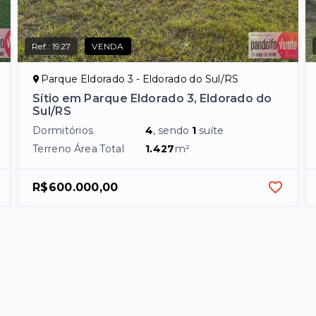
Ref.:
1927
VENDA
Parque Eldorado 3 - Eldorado do Sul/RS
Sítio em Parque Eldorado 3, Eldorado do
Sul/RS
Dormitórios
4
, sendo
1
suíte
Terreno Área Total
1.427
m²
R$600.000,00