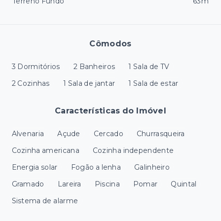
Terreno Fundo
63m
Cômodos
3 Dormitórios
2 Banheiros
1 Sala de TV
2 Cozinhas
1 Sala de jantar
1 Sala de estar
Características do Imóvel
Alvenaria
Açude
Cercado
Churrasqueira
Cozinha americana
Cozinha independente
Energia solar
Fogão a lenha
Galinheiro
Gramado
Lareira
Piscina
Pomar
Quintal
Sistema de alarme