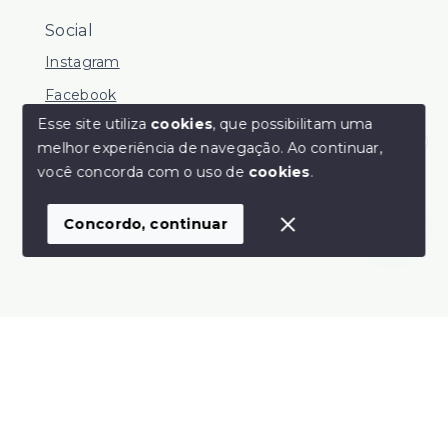
Social
Instagram
Facebook
Esse site utiliza
cookies
, que possibilitam uma
melhor experiência de navegação.
Ao continuar,
Olá! Estamos disponíveis para te ajudar.
você concorda com o uso de
cookies
.
© Copyright 2026 - Pandolfo Vende - Todos os direitos
reservados
Concordo, continuar
SITE PARA IMOBILIARIA
Início
Histórico
Favoritos