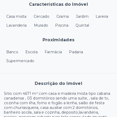
Características do Imóvel
Casa mista
Cercado
Grama
Jardim
Lareira
Lavanderia
Murado
Piscina
Quintal
Proximidades
Banco
Escola
Farmácia
Padaria
Supermercado
Descrição do imóvel
Sitio com 4671 m² com casa e madeira mista tipo cabana
canadense , 03 dormitórios sendo uma suíte, , sala de tv,
cozinha com ilha, forno e fogão a lenha, salão de festa
com churrasqueira, casa auxiliar com 2 dormitórios,
banheiro socila, sala e cozinha, deposito,lavanderia,
piscina, garagem coberta para três carros, todo murado,