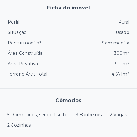
Ficha do imóvel
Perfil
Rural
Situação
Usado
Possui mobília?
Sem mobília
Área Construída
300m²
Área Privativa
300m²
Terreno Área Total
4.671m²
Cômodos
5 Dormitórios, sendo 1 suíte
3 Banheiros
2 Vagas
2 Cozinhas