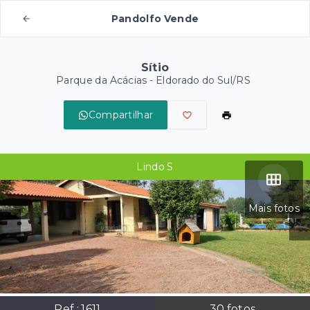
Pandolfo Vende
Sítio
Parque da Acácias - Eldorado do Sul/RS
Compartilhar
Lindo S
Mais fotos
Ref.:
1611
30
fotos