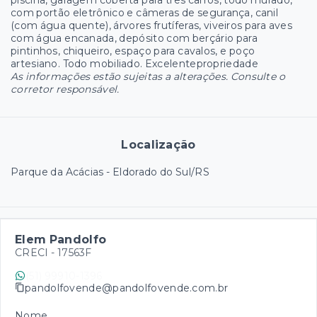
com portão eletrônico e câmeras de segurança, canil
(com água quente), árvores frutíferas, viveiros para aves
com água encanada, depósito com berçário para
pintinhos, chiqueiro, espaço para cavalos, e poço
artesiano. Todo mobiliado. Excelentepropriedade
As informações estão sujeitas a alterações. Consulte o
corretor responsável.
Localização
Parque da Acácias - Eldorado do Sul/RS
Elem Pandolfo
CRECI -
17563F
(51) 99910-1396
pandolfovende@pandolfovende.com.br
Nome